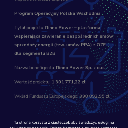
Program Operacyjny Polska Wschodnia
Tytuł projektu:
Rinno Power – platforma
wspierająca zawieranie bezpośrednich umów
sprzedaży energii (tzw. umów PPA) z OZE
dla segmentu B2B
Nazwa beneficjenta:
Rinno Power Sp. z o.o.
Wartość projektu:
1 301 771,22 zł
Wkład Funduszu Europejskiego:
998 892,95 zł
Ta strona korzysta z ciasteczek aby świadczyć usługi na