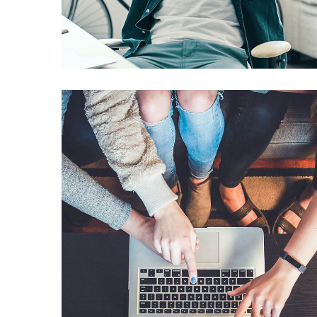
App for Virtual Reality
DESIGN
/
IDEAS
eCommerce Website