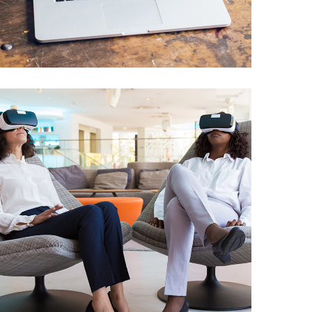
Analysis of Security
IDEAS
/
TECHNOLOGY
App for Health