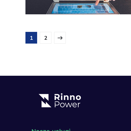
DESIGN
/
IDEAS
1
2