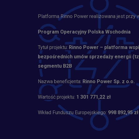
Platforma Rinno Power realizowana jest przy w
Program Operacyjny Polska Wschodnia
Tytuł projektu:
Rinno Power – platforma wspi
bezpośrednich umów sprzedaży energii (t
segmentu B2B
Nazwa beneficjenta:
Rinno Power Sp. z o.o.
Wartość projektu:
1 301 771,22 zł
Wkład Funduszu Europejskiego:
998 892,95 zł