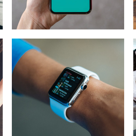
Mobile Coin View App
DEVELOPMENT
Responsive Design