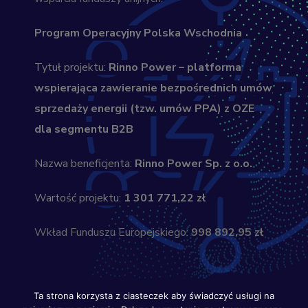
Program Operacyjny Polska Wschodnia
Tytuł projektu:
Rinno Power – platforma
wspierająca zawieranie bezpośrednich umów
sprzedaży energii (tzw. umów PPA) z OZE
dla segmentu B2B
Nazwa beneficjenta:
Rinno Power Sp. z o.o.
Wartość projektu:
1 301 771,22 zł
Wkład Funduszu Europejskiego:
998 892,95 zł
Ta strona korzysta z ciasteczek aby świadczyć usługi na